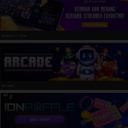
Stream n' Spin
Arcade